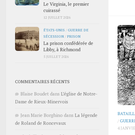
Le Virginia, le premier
cuirassé
12 JUILLET 2026
ÉTATS-UNIS
/
GUERRE DE
SÉCESSION
/
PRISON
La prison confédérée de
Libby, à Richmond
5 JUILLET 2026
COMMENTAIRES RÉCENTS
Blaise Boudet
dans
L’église de Notre-
Dame de Rieux-Minervois
BATAILL
Jean Marie Borghino
dans
La légende
/
GUERR
de Roland de Roncevaux
4 JANVIE