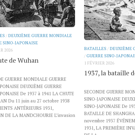
ES
/
DEUXIÈME GUERRE MONDIALE
E SINO-JAPONAISE
BATAILLES
/
DEUXIÈME 
R 2026
/
GUERRE SINO-JAPONAI
ute de Wuhan
1 FÉVRIER 2026
1937, la bataille
E GUERRE MONDIALE GUERRE
APONAISE DEUXIÈME GUERRE
SECONDE GUERRE MON
PONAISE De 1937 à 1941 LA CHUTE
SINO-JAPONAISE DEUX
N Du 11 juin au 27 octobre 1938
SINO-JAPONAISE De 1937
ENTS ANTÉRIEURS 1931,
BATAILLE DE SHANGHAÏ 
ON DE LA MANDCHOURIE L’invasion
novembre 1937 ÉVÉNE
1931, LA PREMIÈRE IN
DE LA...