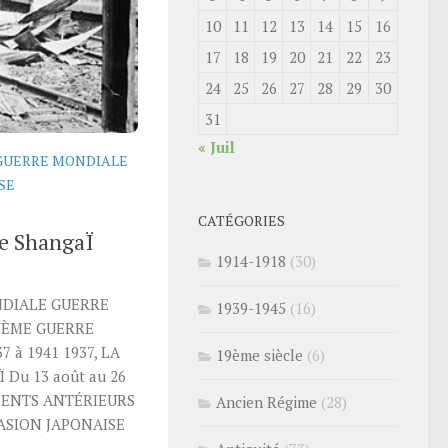
10
11
12
13
14
15
16
17
18
19
20
21
22
23
24
25
26
27
28
29
30
31
« Juil
GUERRE MONDIALE
SE
CATÉGORIES
 de ShangaÏ
1914-1918
(30)
DIALE GUERRE
1939-1945
(16)
IÈME GUERRE
 à 1941 1937, LA
19ème siècle
(6)
Du 13 août au 26
MENTS ANTÉRIEURS
Ancien Régime
(28)
VASION JAPONAISE