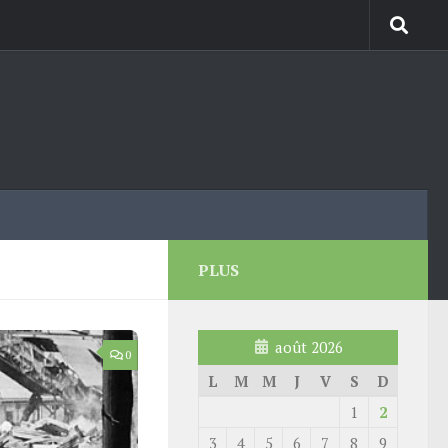
PLUS
août 2026
0
L
M
M
J
V
S
D
1
2
3
4
5
6
7
8
9