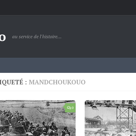
o
au service de l'histoire…
IQUETÉ :
MANDCHOUKOUO
0