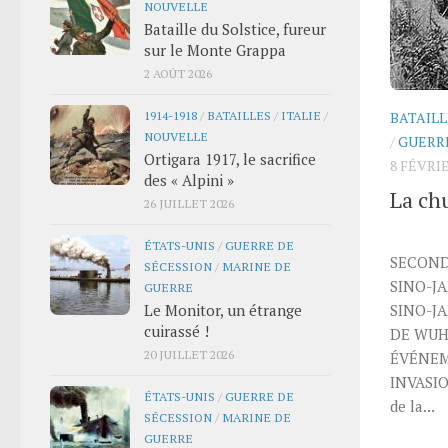
NOUVELLE
Bataille du Solstice, fureur
sur le Monte Grappa
2 AOÛT 2026
1914-1918
/
BATAILLES
/
ITALIE
/
BATAILL
NOUVELLE
/
GUERR
Ortigara 1917, le sacrifice
8 FÉVRIE
des « Alpini »
La ch
26 JUILLET 2026
ÉTATS-UNIS
/
GUERRE DE
SECOND
SÉCESSION
/
MARINE DE
SINO-J
GUERRE
SINO-JA
Le Monitor, un étrange
cuirassé !
DE WUHA
20 JUILLET 2026
ÉVÉNEM
INVASI
ÉTATS-UNIS
/
GUERRE DE
de la...
SÉCESSION
/
MARINE DE
GUERRE