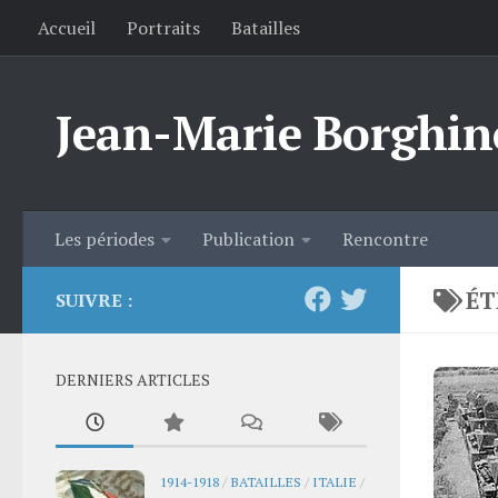
Accueil
Portraits
Batailles
Skip to content
Jean-Marie Borghin
Les périodes
Publication
Rencontre
ÉT
SUIVRE :
DERNIERS ARTICLES
1914-1918
/
BATAILLES
/
ITALIE
/