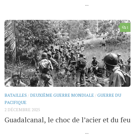
...
1
BATAILLES
/
DEUXIÈME GUERRE MONDIALE
/
GUERRE DU
PACIFIQUE
2 DÉCEMBRE 2025
Guadalcanal, le choc de l’acier et du feu
...