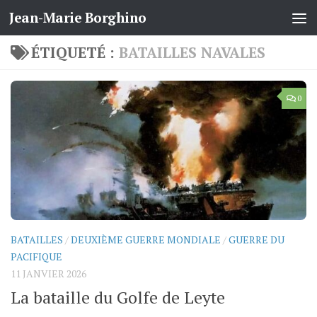
Jean-Marie Borghino
Skip to content
ÉTIQUETÉ :
BATAILLES NAVALES
0
BATAILLES
/
DEUXIÈME GUERRE MONDIALE
/
GUERRE DU
PACIFIQUE
11 JANVIER 2026
La bataille du Golfe de Leyte