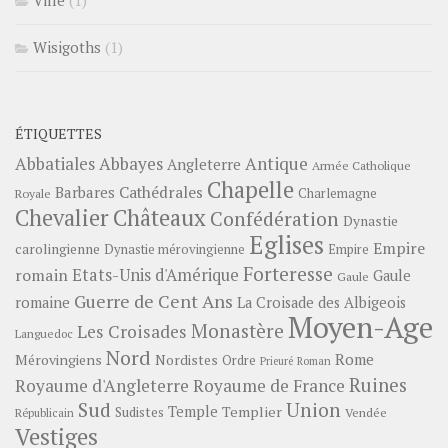
Ville
(1)
Wisigoths
(1)
ÉTIQUETTES
Abbayes
Antique
Abbatiales
Angleterre
Armée Catholique
Chapelle
Barbares
Cathédrales
Charlemagne
Royale
Châteaux
Chevalier
Confédération
Dynastie
Eglises
Empire
carolingienne
Dynastie mérovingienne
Empire
Forteresse
romain
Etats-Unis d'Amérique
Gaule
Gaule
Guerre de Cent Ans
romaine
La Croisade des Albigeois
Moyen-Age
Monastère
Les Croisades
Languedoc
Nord
Rome
Mérovingiens
Nordistes
Ordre
Prieuré
Roman
Ruines
Royaume d'Angleterre
Royaume de France
Sud
Union
Temple
Templier
Sudistes
Vendée
Républicain
Vestiges