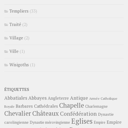
Templiers
(33)
Traité
(2)
Village
(2)
Ville
(1)
Wisigoths
(1)
ÉTIQUETTES
Abbayes
Antique
Abbatiales
Angleterre
Armée Catholique
Chapelle
Barbares
Cathédrales
Charlemagne
Royale
Châteaux
Chevalier
Confédération
Dynastie
Eglises
Empire
carolingienne
Dynastie mérovingienne
Empire