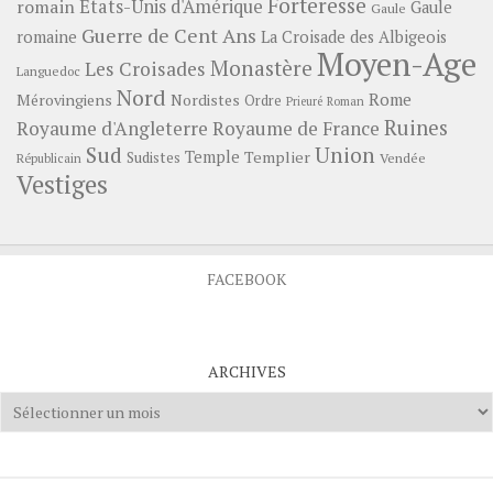
Forteresse
romain
Etats-Unis d'Amérique
Gaule
Gaule
Guerre de Cent Ans
romaine
La Croisade des Albigeois
Moyen-Age
Monastère
Les Croisades
Languedoc
Nord
Rome
Mérovingiens
Nordistes
Ordre
Prieuré
Roman
Ruines
Royaume d'Angleterre
Royaume de France
Sud
Union
Temple
Templier
Sudistes
Vendée
Républicain
Vestiges
FACEBOOK
ARCHIVES
Archives