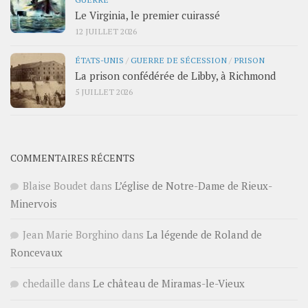
Le Virginia, le premier cuirassé
12 JUILLET 2026
ÉTATS-UNIS
/
GUERRE DE SÉCESSION
/
PRISON
La prison confédérée de Libby, à Richmond
5 JUILLET 2026
COMMENTAIRES RÉCENTS
Blaise Boudet
dans
L’église de Notre-Dame de Rieux-
Minervois
Jean Marie Borghino
dans
La légende de Roland de
Roncevaux
chedaille
dans
Le château de Miramas-le-Vieux