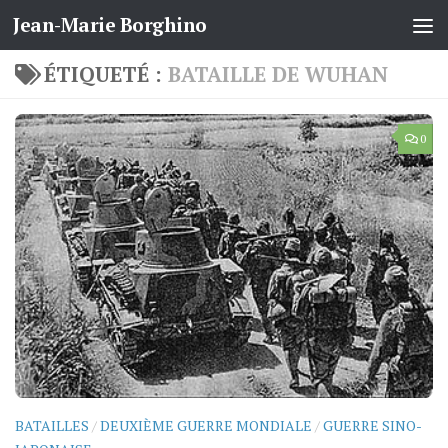
Jean-Marie Borghino
Skip to content
ÉTIQUETÉ :
BATAILLE DE WUHAN
0
BATAILLES
/
DEUXIÈME GUERRE MONDIALE
/
GUERRE SINO-