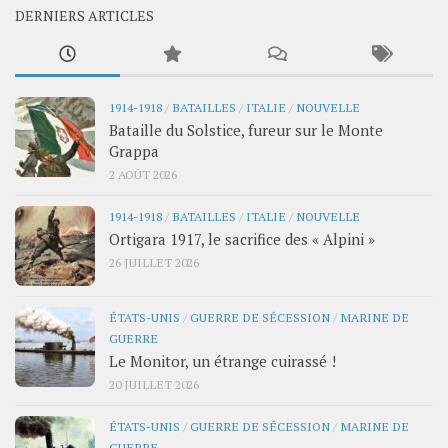
DERNIERS ARTICLES
1914-1918
/
BATAILLES
/
ITALIE
/
NOUVELLE
Bataille du Solstice, fureur sur le Monte
Grappa
2 AOÛT 2026
1914-1918
/
BATAILLES
/
ITALIE
/
NOUVELLE
Ortigara 1917, le sacrifice des « Alpini »
26 JUILLET 2026
ÉTATS-UNIS
/
GUERRE DE SÉCESSION
/
MARINE DE
GUERRE
Le Monitor, un étrange cuirassé !
20 JUILLET 2026
ÉTATS-UNIS
/
GUERRE DE SÉCESSION
/
MARINE DE
GUERRE