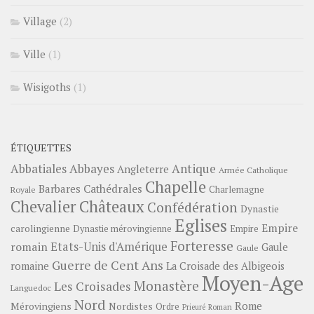
Village
(2)
Ville
(1)
Wisigoths
(1)
ÉTIQUETTES
Abbayes
Antique
Abbatiales
Angleterre
Armée Catholique
Chapelle
Barbares
Cathédrales
Charlemagne
Royale
Châteaux
Chevalier
Confédération
Dynastie
Eglises
Empire
carolingienne
Dynastie mérovingienne
Empire
Forteresse
romain
Etats-Unis d'Amérique
Gaule
Gaule
Guerre de Cent Ans
romaine
La Croisade des Albigeois
Moyen-Age
Monastère
Les Croisades
Languedoc
Nord
Rome
Mérovingiens
Nordistes
Ordre
Prieuré
Roman