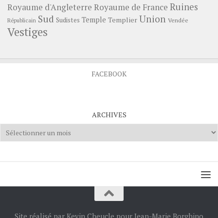
Ruines
Royaume d'Angleterre
Royaume de France
Sud
Union
Temple
Templier
Sudistes
Vendée
Républicain
Vestiges
FACEBOOK
ARCHIVES
Archives
Site réalisé par Kevin Cheucle pour Jean-Marie Borghino