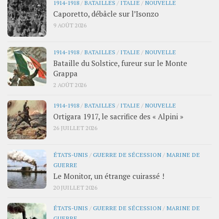
1914-1918
/
BATAILLES
/
ITALIE
/
NOUVELLE
Caporetto, débâcle sur l’Isonzo
9 AOÛT 2026
1914-1918
/
BATAILLES
/
ITALIE
/
NOUVELLE
Bataille du Solstice, fureur sur le Monte
Grappa
2 AOÛT 2026
1914-1918
/
BATAILLES
/
ITALIE
/
NOUVELLE
Ortigara 1917, le sacrifice des « Alpini »
26 JUILLET 2026
ÉTATS-UNIS
/
GUERRE DE SÉCESSION
/
MARINE DE
GUERRE
Le Monitor, un étrange cuirassé !
20 JUILLET 2026
ÉTATS-UNIS
/
GUERRE DE SÉCESSION
/
MARINE DE
GUERRE