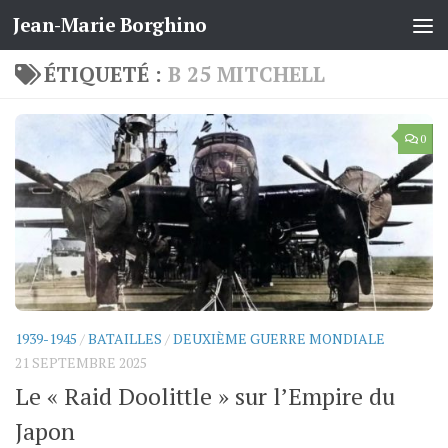
Jean-Marie Borghino
Skip to content
ÉTIQUETÉ :
B 25 MITCHELL
0
1939-1945
/
BATAILLES
/
DEUXIÈME GUERRE MONDIALE
21 SEPTEMBRE 2025
Le « Raid Doolittle » sur l’Empire du
Japon