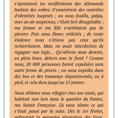
s’ajoutaient les vociférations des Allemands
hurlant des ordres. S’ensuivirent des contrôles
d’identités inopinés ; on nous fouilla, palpa,
avec un air suspicieux, c’était fort désagréable ;
ma femme et ma fille n’arrêtaient pas de
pleurer. Puis nous fûmes relâchés ; de toute
évidence nous n’étions pas ceux qu’ils
recherchaient. Mais on avait interdiction de
regagner nos logis… Qu’allions nous devenir,
en plein hiver, dehors avec le froid ? Comme
nous, 20 000 personnes furent expulsées sans
autre forme de procès ; on nous expédia dans
des bus et des tramways réquisitionnés, ou à
pied, et cela dura jusqu’au 25 janvier.
Nous allâmes nous réfugier chez une tante, qui
habitait non loin dans le quartier du Panier,
rue Sainte Françoise. Là nous sûmes ce qui
s’était passé par la suite. Dès le 1er février,
prétextant la mauvaise réputation des lieux,