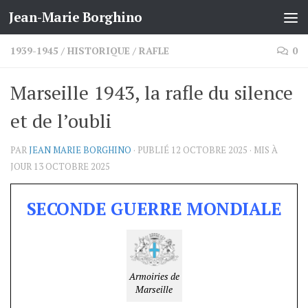
Jean-Marie Borghino
Skip to content
1939-1945
/
HISTORIQUE
/
RAFLE
0
Marseille 1943, la rafle du silence
et de l’oubli
PAR
JEAN MARIE BORGHINO
· PUBLIÉ
12 OCTOBRE 2025
· MIS À
JOUR
13 OCTOBRE 2025
SECONDE GUERRE MONDIALE
Armoiries de
Marseille